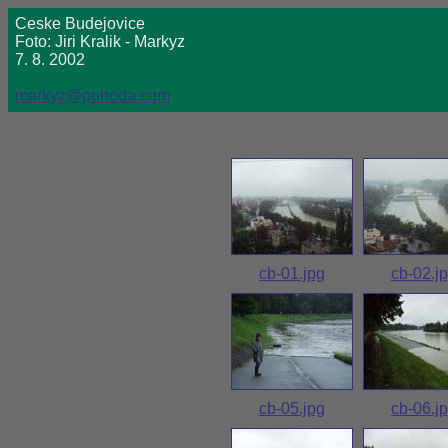
Ceske Budejovice
Foto: Jiri Kralik - Markyz
7. 8. 2002
markyz@pohoda.com
cb-01.jpg
cb-02.j
cb-05.jpg
cb-06.j