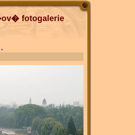
v� fotogalerie
 »