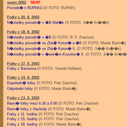
srpen 2002
NEW!
Povode� v BUPAKU
(© FOTO: BUPAK)
Fotky z 20. 8. 2002
N�sledky povodn� v �B Mal�k
(© FOTO: Ji�� Kr�l�k)
Fotky z 18. 8. 2002
N�sledky povodn� v �B
(© FOTO: R. F. Znachor)
N�sledky povodn� ve Zlat� Korun� a �K
(© FOTO: Marek Barto�)
N�sledky povodn� ve Zlat� Korun� II.
(© FOTO: Ji�� Kr�l�k)
N�sledky povodn� v �esk�m Krumlov� II.
(© FOTO: Ji�� Kr�l�
Fotky z 17. 8. 2002
Fotky z Bavorova
(© FOTO: Standa Holfaier)
Fotky z 14. 8. 2002
Dopoledn� fotky
(© FOTO: Petr Znachor)
Odpoledni fotky
(© FOTO: Marek Barto�)
Fotky z 13. 8. 2002
Rann� fotky mezi 6.30 a 8.00
(© FOTO: Petr Znachor)
Rann� fotky z Havlindy
(© FOTO: Marek Barto�)
Fotky z 11. hodiny
(© FOTO: Petr Znachor)
Fotky z 15. hodiny
(© FOTO: Petr Znachor)
Fotky z 18. hodiny
(© FOTO: Marek Barto�)