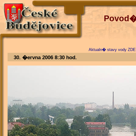
Povod�o
Aktualn� stavy vody ZDE
30. �ervna 2006 8:30 hod.