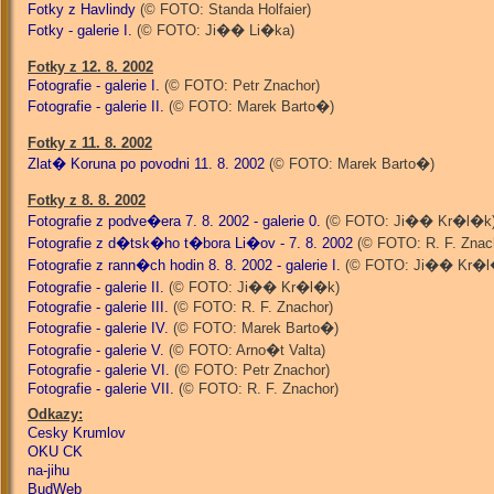
Fotky z Havlindy
(© FOTO: Standa Holfaier)
Fotky - galerie I.
(© FOTO: Ji�� Li�ka)
Fotky z 12. 8. 2002
Fotografie - galerie I.
(© FOTO: Petr Znachor)
Fotografie - galerie II.
(© FOTO: Marek Barto�)
Fotky z 11. 8. 2002
Zlat� Koruna po povodni 11. 8. 2002
(© FOTO: Marek Barto�)
Fotky z 8. 8. 2002
Fotografie z podve�era 7. 8. 2002 - galerie 0.
(© FOTO: Ji�� Kr�l�k
Fotografie z d�tsk�ho t�bora Li�ov - 7. 8. 2002
(© FOTO: R. F. Znac
Fotografie z rann�ch hodin 8. 8. 2002 - galerie I.
(© FOTO: Ji�� Kr�l
Fotografie - galerie II.
(© FOTO: Ji�� Kr�l�k)
Fotografie - galerie III.
(© FOTO: R. F. Znachor)
Fotografie - galerie IV.
(© FOTO: Marek Barto�)
Fotografie - galerie V.
(© FOTO: Arno�t Valta)
Fotografie - galerie VI.
(© FOTO: Petr Znachor)
Fotografie - galerie VII.
(© FOTO: R. F. Znachor)
Odkazy:
Cesky Krumlov
OKU CK
na-jihu
BudWeb