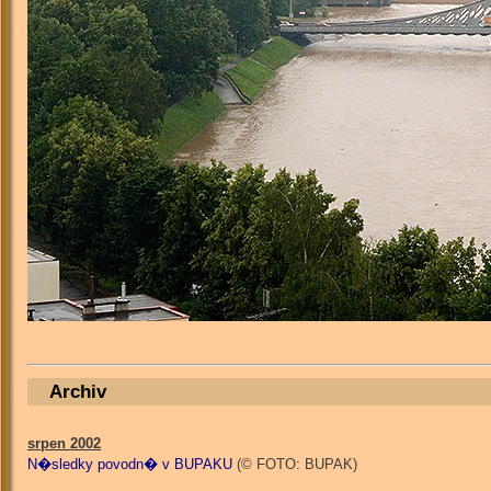
Archiv
srpen 2002
N�sledky povodn� v BUPAKU
(© FOTO: BUPAK)